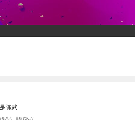
是陈武
务夜总会
量贩式KTV