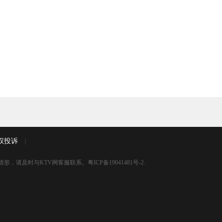
权投诉
|
情形，请及时与KTV网客服联系。
粤ICP备19041481号-2
.