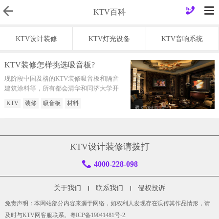
KTV百科
KTV设计装修
KTV灯光设备
KTV音响系统
KTV装修怎样挑选吸音板?
现阶段中国及格的KTV装修吸音板和隔音
建筑涂料等，所有都会清华和同济大学开
展检验，出具备官方的检验报告
KTV
装修
吸音板
材料
KTV设计装修请拨打
4000-228-098
关于我们
联系我们
侵权投诉
免责声明：本网站部分内容来源于网络，如权利人发现存在误传其作品情形，请
及时与KTV网客服联系。
粤ICP备19041481号-2
.