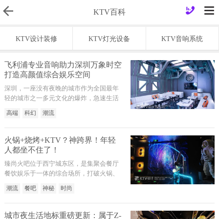
KTV百科
KTV设计装修
KTV灯光设备
KTV音响系统
飞利浦专业音响助力深圳万象时空
打造高颜值综合娱乐空间
深圳，一座没有夜晚的城市作为全国最年
轻的城市之一多元文化的爆炸，急速生活
的运转孕育出引领潮流的娱乐方式，万象
高端
科幻
潮流
时空综合娱乐空间前卫、科幻、未来的科
技美学光影造型，美轮美奂声音氛围，如
痴如醉正是引领潮流的娱乐代表
火锅+烧烤+KTV？神跨界！年轻
人都坐不住了！
臻尚火吧位于西宁城东区，是集聚会餐厅
餐饮娱乐于一体的综合场所，打破火锅、
烧烤、KTV三个行业的隔阂，将餐饮美食
潮流
餐吧
神秘
时尚
和休闲娱乐巧妙地结合在一起。实现边吃
边玩，让顾客在享受美食的同时还能体验
到优质音响带来的视听盛宴与震撼效果，
城市夜生活地标重磅更新：属于Z-