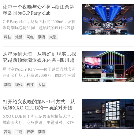
像参于一体，融合了私人酒吧的概念，无
让每一个夜晚与众不同--浙江余姚·
论是唱K还是热舞都非常合适，随时随地
琴岛国际G.P Party club
high翻全场。
G·P Party club，场所面积约4500m²，设有
派对潮玩包房31间，超酷炫的设计和装修
风格，吸睛余姚潮流人士，网红打卡新地
科技
炫酷
网红
潮流
大型
标。致力打造余姚代表性派对K、娱乐文
化标杆。每一个角落都充满了视觉焦点，
不仅在空间设计的基础上展现出艺术、潮
从星际到大海、从科幻到现实…探
流文化、科技的融合，更将时下人们最热
究越西顶级潮派娱乐内幕--四川越
衷元素和方式引入环境中，精雕细琢，完
西·星时空PARTY K
星时空PARTY KTV——位于越西县城滨河
美诠释极致娱乐体验的满足感。
路汇金广场，耗资逾2000万，由31个潮派
包厢组成，打造越西首家潮派轰趴、5D空
潮流
现代
科技
大型
间、私人定制、高级美食、星级管家服务
集成派对KTV。有限的空间内将感官体验
最大限度放大，将现代科技感和包容性融
打开绍兴夜晚的第N+1种方式，从
入空间的布局，以简洁的线条结构展现空
玩转XXO CLUB的一场派对开始
间的精致。
XXO CLUB位于浙江绍兴市柯桥新天地，
城市会客厅、商务宴请、主题派对、KTV
集于一体的综合娱乐中心。XXO CLUB深
高端
主题
轻奢
潮流
谙目标客户群体对娱乐场所的多层次需