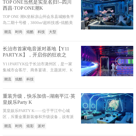
街，以“夜间消费”为引领，搭建多种夜间
TOP ONE当然是实至名归!--四川
娱乐场景，蹦迪、K歌、品酒、美食、娱
西昌·TOP ONE潮K
乐、住宿等应有尽有。
TOP ONE·潮K坐标凉山州会东县城鯵鱼半
岛二期十号楼，3800m²超科技感+炫酷美
学空间，顶级音响设备，私人定制派对、
潮流
时尚
炫酷
科技
大型
时尚社交打卡点～一登场便备受瞩目，会
东潮流达人轰趴首选地。不仅仅是音乐的
力量指引，更是视觉的惊艳！
长治市首家电音派对基地【Y11
PARTY.K】，开启你的狂欢之
旅！
Y11PARTY.K位于长治市潞州区，是一家
集城市会客厅、商务宴请、主题派对、K
歌于一体的娱乐综合体。由知名设计师精
潮流
炫酷
科技
心设计，包厢迥异奢华、炫酷潮流、科技
十足、配有专属派对与专业DJ打碟互动，
GOGO劲舞表演与超炫声光电融为一体，
重装升级，快乐加倍--湖南平江·英
为你带来激情澎湃、流连忘返的娱乐盛
皇娱乐Party K
宴。
英皇娱乐PARTY K——位于平江中心城
区，斥重金重新装修和升级设备，设有派
对房和时尚K歌包房共27间。Party房采用
潮流
时尚
炫彩
派对
个性的美学潮流概念，变化多端的炫彩灯
光贯彻了房间的每个角落；音乐、光和影