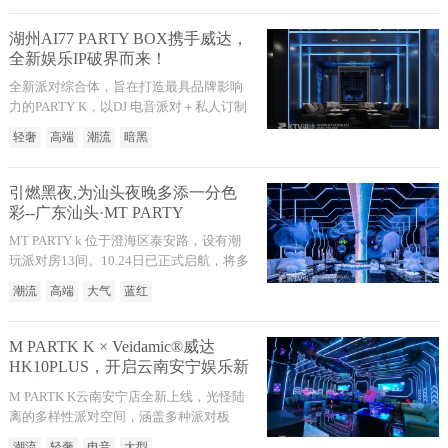
求，轻化传统的商务KTV概念，打破刻板
印象，在“现代轻奢”的主题之下，将多元
湖州AI77 PARTY BOX携手威达，
素的娱乐场景作为设计主线，融入现代空
全新娱乐IP破界而来！
间布局，通过视觉+听觉结合的沉浸式体
全新派对综合体，旨在打造最具品牌影响
验模式，打造一个适合绍兴高端潮流人士
力的PARTY K，以DJ 电音派对＋私人订制
的娱乐空间。
＋轻奢城市会客厅模式，全方位打造潮流
轻奢
高端
潮流
暗黑
派对商务娱乐综合体，这是一次极具改变
意义的全新派对 Life，它开启了AI77派对
玩法的全新篇章。为娱乐时代延续无限惊
引燃黑夜,为汕头夜晚多添一分色
喜与潮流精神。
彩--广东汕头·MT PARTY
MT PARTY k 位于澄海区泰安路，设有潮
玩派对房13间。10.24日已正式启航，将多
元艺术融入这坐城市之中，引燃黑夜,为汕
潮流
高端
大气
蓝红
头夜晚多添一分色彩，打造高端玩家聚集
地，专属圈子聚会点。宽敞大气包厢环
境，偶受部分人颇有微词的张扬前卫风
M PARTK K × Veidamic®威达
格。在不经意的西式柔暖烛光装饰下，优
HK10PLUS，开启云南安宁娱乐新
雅潮玩，看似对立不容却居然又莫名的和
篇章！
M PARTK K云南安宁店全新上线，光怪陆
谐！
离的多样性派对空间，涵盖多种派对板
块，打造集潮牌集合地、网红打卡地及城
潮流
轻奢
电音
大型