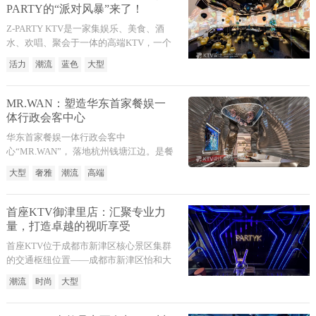
打造饮食娱乐新概念。
PARTY的“派对风暴”来了！
Z-PARTY KTV是一家集娱乐、美食、酒
水、欢唱、聚会于一体的高端KTV，一个
自我个性展示与展现活力、自由奔放、品
活力
潮流
蓝色
大型
味时尚勇敢表达自己行为态度的玩乐聚会
空间。Z-PARTY派对KTV一直坚持通过服
务与体验为打造年轻人喜爱的娱乐场所，
MR.WAN：塑造华东首家餐娱一
紧跟市场变化与顾客生日需求和企业团建
体行政会客中心
需求的迭代创新。
华东首家餐娱一体行政会客中
心“MR.WAN”， 落地杭州钱塘江边。是餐
饮娱乐一体式化的空间集宴会、艺术、格
大型
奢雅
潮流
高端
调的生活一站式娱乐平台，极致满足客户
的订制需求。将娱乐智能化，沉浸体验作
为标签将奢雅、艺术、娱乐、超前融合凝
首座KTV御津里店：汇聚专业力
练空间，玩乐，艺术，科技等元素，组合
量，打造卓越的视听享受
一个娱乐私域多个各具特色的PARTY包
首座KTV位于成都市新津区核心景区集群
厢，宴请会客厅彰显着MR.WAN的与众不
的交通枢纽位置——成都市新津区怡和大
同。
道新津老码头商业文化街区，新津老码头
潮流
时尚
大型
商业文化街区是创建国家级旅游度假区的
重要项目，为传统的中式古建筑风貌步行