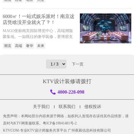
市会客厅为一体的未来潮奢空间。以DJ 电
音派对＋私人定制＋轻奢城市会客厅模式
全方位打造潮流派对娱乐综合体，重新定
6000㎡！一站式娱乐派对！南京这
义娱乐新主义。派对空间整体环境以科技
店凭啥没开业就火了？！
空间感为主，绚丽多彩的灯光效果，让人
MAGO坐标南京国际博览中心，高端潮咖
置身如梦似幻的未来，空间无死角的大
聚集地。一如既往的奢华装修，赛博朋克
厅、包间和走廊，感受如演唱会现场般享
极具未来感。灯光与工业质感碰撞，强烈
受！
潮流
高端
奢华
未来
冲击着视觉感官。TA是魔都、杭州无人不
知的派对王者。以高端的服务、奢华的体
验，长期立于娱乐金字塔之端。是潮人玩
下一页
咖们心照不宣的聚会胜地。
KTV设计装修请拨打
4000-228-098
关于我们
联系我们
侵权投诉
免责声明：本网站部分内容来源于网络，如权利人发现存在误传其作品情形，请
及时与KTV网客服联系。
粤ICP备19041481号-2
.
KTVCOM-专业KTV设计师服务共享平台 广州夜殿信息科技有限公司