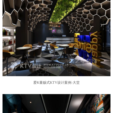
爱K量贩式KTV设计案例-大堂