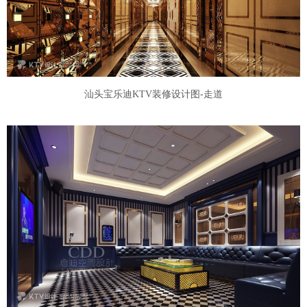
汕头宝乐迪KTV装修设计图-走道