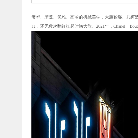
奢华、摩登、优雅、高冷的机械美学，大胆轮廓、几何造型
典，还无数次翻红扛起时尚大旗。2021年，Chanel、Bouch