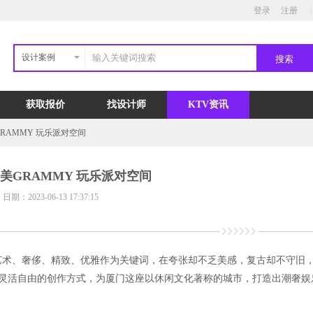
登录
注册
|
设计案例
获取报价
找设计师
KTV资讯
RAMMY 玩乐派对空间
美GRAMMY 玩乐派对空间
日期：2023-06-13 17:37:15
流、艺术、奢侈、精致、优雅作为关键词，在夸张却不乏美感，复古却不守旧
和灵活自由的创作方式，为厦门这座以休闲文化著称的城市，打造出潮奢娱