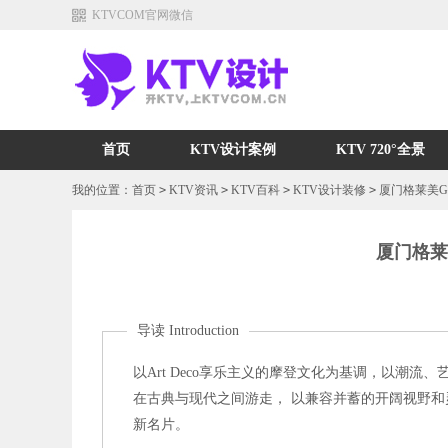
KTVCOM官网微信
首页
KTV设计案例
KTV 720°全景
我的位置：
首页
>
KTV资讯
>
KTV百科
>
KTV设计装修
>
厦门格莱美G
厦门格莱
导读 Introduction
以Art Deco享乐主义的摩登文化为基调，以潮
在古典与现代之间游走， 以兼容并蓄的开阔视野
新名片。