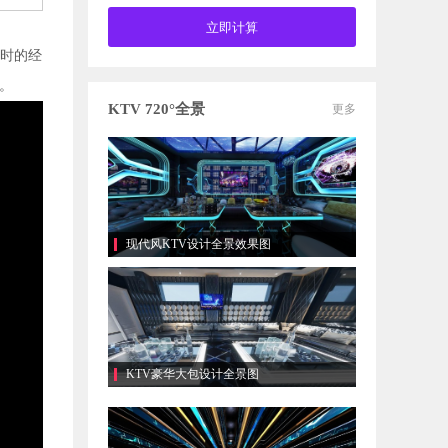
过时的经
列。
KTV 720°全景
更多
现代风KTV设计全景效果图
KTV豪华大包设计全景图