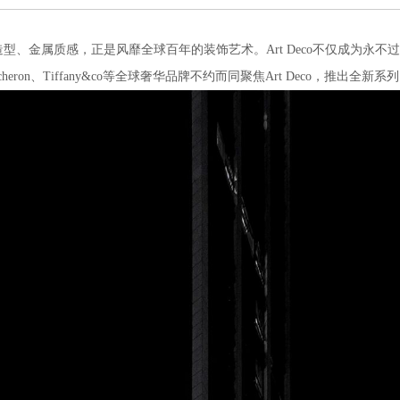
、金属质感，正是风靡全球百年的装饰艺术。Art Deco不仅成为永不
eron、Tiffany&co等全球奢华品牌不约而同聚焦Art Deco，推出全新系