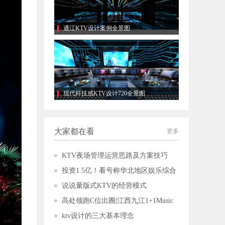
通江KTV设计案例全景图
现代科技感KTV设计720全景图
大家都在看
更多
KTV夜场管理运营思路及方案技巧
投资1.5亿！看号称华北地区娱乐综合
体TOP1的1001 PARTY WORLD，如何成
说说量版式KTV的经营模式
为顶流！
高处领跑C位出圈|江西九江1+1Music
Party Room，不只是一个地标！
ktv设计的三大基本理念