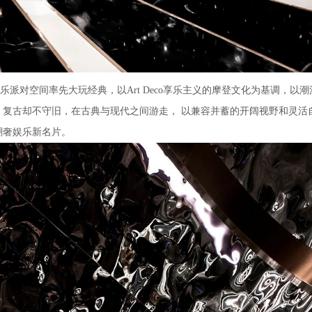
乐派对空间率先大玩经典，以Art Deco享乐主义的摩登文化为基调，以
复古却不守旧，在古典与现代之间游走， 以兼容并蓄的开阔视野和灵活
潮奢娱乐新名片。