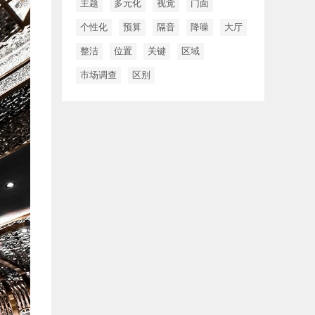
主题
多元化
视觉
门面
个性化
预算
隔音
降噪
大厅
整洁
位置
关键
区域
市场调查
区别