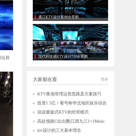
通江KTV设计案例全景图
现代科技感KTV设计720全景图
射出异
大家都在看
更多
KTV夜场管理运营思路及方案技巧
投资1.5亿！看号称华北地区娱乐综合
体TOP1的1001 PARTY WORLD，如何成
说说量版式KTV的经营模式
为顶流！
高处领跑C位出圈|江西九江1+1Music
Party Room，不只是一个地标！
ktv设计的三大基本理念