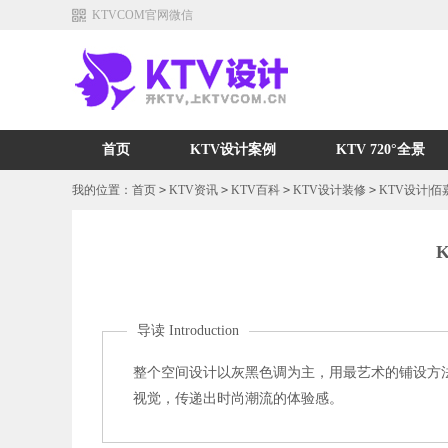
KTVCOM官网微信
首页
KTV设计案例
KTV 720°全景
我的位置：
首页
>
KTV资讯
>
KTV百科
>
KTV设计装修
>
KTV设计|
导读 Introduction
整个空间设计以灰黑色调为主，用最艺术的铺设方
视觉，传递出时尚潮流的体验感。