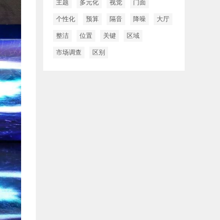
主题
多元化
视觉
门面
个性化
预算
隔音
降噪
大厅
整洁
位置
关键
区域
市场调查
区别