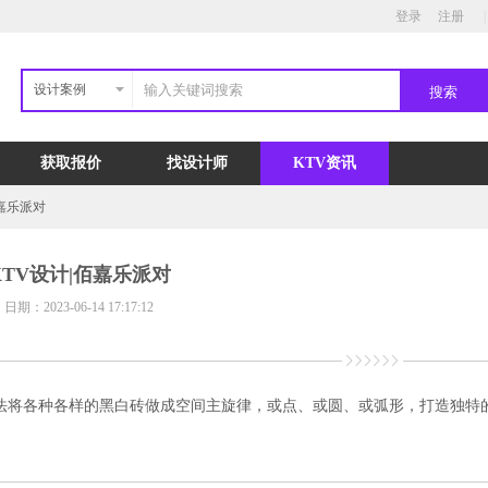
登录
注册
|
设计案例
获取报价
找设计师
KTV资讯
佰嘉乐派对
KTV设计|佰嘉乐派对
日期：2023-06-14 17:17:12
法将各种各样的黑白砖做成空间主旋律，或点、或圆、或弧形，打造独特