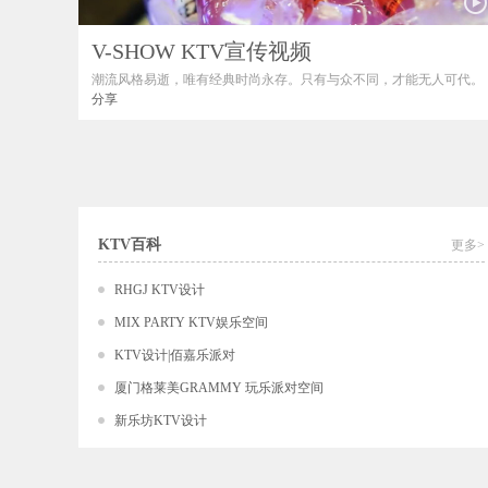
V-SHOW KTV宣传视频
潮流风格易逝，唯有经典时尚永存。只有与众不同，才能无人可代。
分享
V-SHOW KTV宣传视频可以看出，作为备受推崇的娱乐品牌，根植于
为精英阶层提供优质的娱乐服务体验。不断创新，不仅开拓了娱乐的
无限可能，更是激情与澎湃活力的展现，吸引更多的潮人聚集于此。
KTV百科
更多>
RHGJ KTV设计
MIX PARTY KTV娱乐空间
KTV设计|佰嘉乐派对
厦门格莱美GRAMMY 玩乐派对空间
新乐坊KTV设计