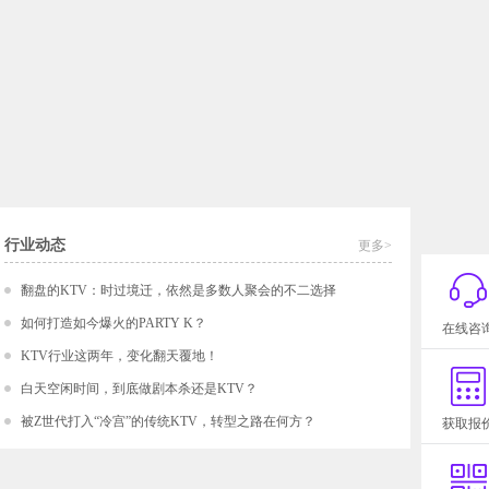
行业动态
更多>
翻盘的KTV：时过境迁，依然是多数人聚会的不二选择
如何打造如今爆火的PARTY K？
在线咨
KTV行业这两年，变化翻天覆地！
白天空闲时间，到底做剧本杀还是KTV？
被Z世代打入“冷宫”的传统KTV，转型之路在何方？
获取报