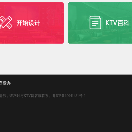
权投诉
|
情形，请及时与KTV网客服联系。
粤ICP备19041481号-2
.