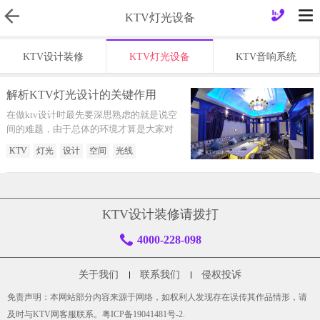
KTV灯光设备
KTV设计装修
KTV灯光设备
KTV音响系统
解析KTV灯光设计的关键作用
在做ktv设计时最先要深思熟虑的就是说空
间的难题，由于总体的环境才算是大家对
KTV点评的关键根据。在开展KTV设计装
KTV
灯光
设计
空间
光线
修的那时候，人们应当留意有效的运用灯
光设计，来注重空间，更佳的突出KTV的
设计风格。
KTV设计装修请拨打
4000-228-098
关于我们
联系我们
侵权投诉
免责声明：本网站部分内容来源于网络，如权利人发现存在误传其作品情形，请
及时与KTV网客服联系。
粤ICP备19041481号-2
.