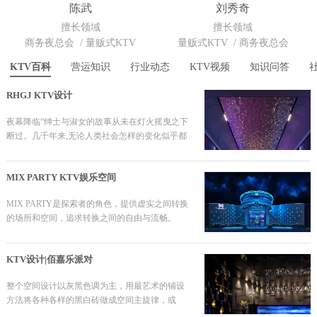
陈武
刘秀奇
擅长领域
擅长领域
商务夜总会
/
量贩式KTV
量贩式KTV
/
商务夜总会
KTV百科
营运知识
行业动态
KTV视频
知识问答
RHGJ KTV设计
夜幕降临“绅士与淑女的故事从未在灯火摇曳之下
断过。几千年来,无论人类社会怎样的变化似乎都
在每一个茶余饭后寻求着社交与精神的共鸣。
MIX PARTY KTV娱乐空间
MIX PARTY是探索者的角色，提供虚实之间转换
的场所和空间，追求转换之间的自由与流畅。
KTV设计|佰嘉乐派对
整个空间设计以灰黑色调为主，用最艺术的铺设
方法将各种各样的黑白砖做成空间主旋律，或
点、或圆、或弧形，打造独特的视觉，传递出时