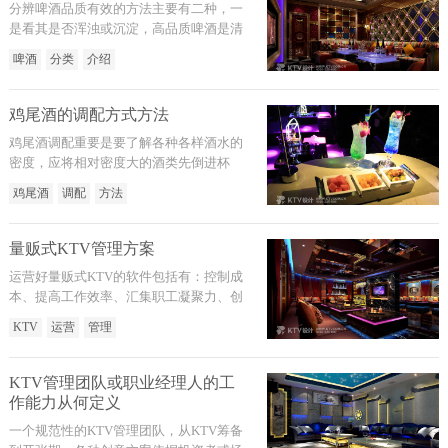
分辨啤酒品质有效的方法主要有二种，一
是看其是否浑浊或沉淀，高品质啤酒是清
亮透明的，若有浑浊或沉淀，则表达啤酒
啤酒
分类
介绍
已过期或霉变；二是看其泡沫，高品质啤
酒应是泡沫丰富多彩、雪白、细致、持续
时间较长，且能挂杯。
鸡尾酒的调配方式方法
鸡尾酒调配重要是要了解各种各样酒水的
密度，应将相对密度大的酒类先倒进杯
里，相对密度小的酒类后加入。
鸡尾酒
调配
方法
量贩式KTV管理方案
运营好量贩式KTV的软件包括有：控制成
本、提高工作效率、汇集职工凝聚力、创
建CIS系统、搭桥供货商等。
KTV
运营
管理
KTV管理团队或职业经理人的工
作能力从何定义
一个规范性的KTV管理团队，从KTV筹备