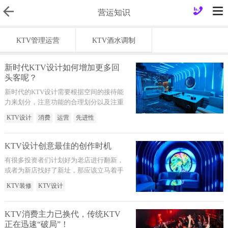
营运知识
KTV管理运营
KTV酒水调制
新时代KTV设计如何增加更多回
头客呢？
新时代的KTV设计需要根据空间的接待能
力来划分，注意功能的合理划分以及注重
追求先进性。
KTV设计
消费
运营
先进性
KTV设计创意最佳的创作时机
有很多投资者们计划好为老店进行翻新，
或者为新店找好了新址，那应该立马着手
开始方案规划、设计创作、落实装修事
KTV装修
KTV设计
宜，带到疫情稍一稳定便可破土动工。
KTV消费主力已换代，传统KTV
正在迅速“破局”！