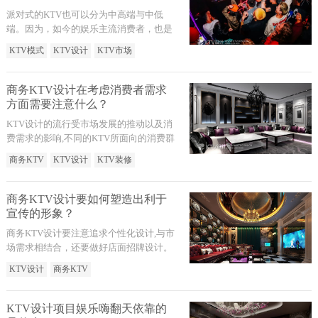
派对式的KTV也可以分为中高端与中低
端。因为，如今的娱乐主流消费者，也是
分为高端群体和大众化群体，只不过我们
KTV模式
KTV设计
KTV市场
今天要把KTV的空间和经营模式根据时代
趋势和消费趋势，及时的去调整与优化经
营和发展策略。
商务KTV设计在考虑消费者需求
方面需要注意什么？
KTV设计的流行受市场发展的推动以及消
费需求的影响,不同的KTV所面向的消费群
体不同,其中,商务KTV设计在近年来发展趋
商务KTV
KTV设计
KTV装修
势良好,在设计过程中,要注意考虑到这些消
费者的需求,设计空间要符合消费者的喜
好。
商务KTV设计要如何塑造出利于
宣传的形象？
商务KTV设计要注意追求个性化设计,与市
场需求相结合，还要做好店面招牌设计。
KTV设计
商务KTV
KTV设计项目娱乐嗨翻天依靠的