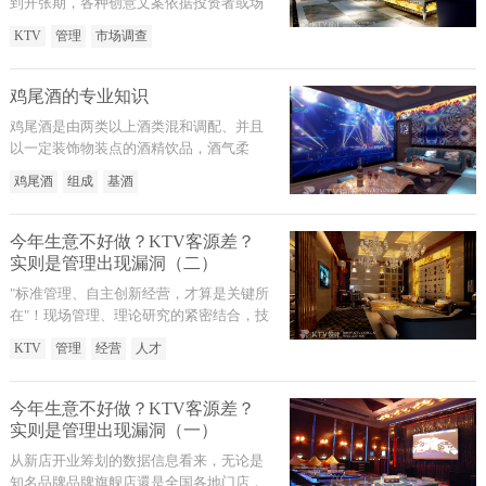
到开张期，各种创意文案依据投资者或场
所的要素一般都不少于三百份，这里边包
KTV
管理
市场调查
含早期的市场调查解析到各类管理制度甚
至各期营销推广方案等。
鸡尾酒的专业知识
鸡尾酒是由两类以上酒类混和调配、并且
以一定装饰物装点的酒精饮品，酒气柔
和，酒度适度，一般在10～20度中间。
鸡尾酒
组成
基酒
今年生意不好做？KTV客源差？
实则是管理出现漏洞（二）
"标准管理、自主创新经营，才算是关键所
在"！现场管理、理论研究的紧密结合，技
术专业、综合性工作能力的人才更是KTV
KTV
管理
经营
人才
这一行业渴望的，但怎样去用这种人才，
且怎样与这种人才相互有效的沟通，让企
业与时俱进与时代同歩，才算是经营人必
今年生意不好做？KTV客源差？
须考虑到的难题。
实则是管理出现漏洞（一）
从新店开业筹划的数据信息看来，无论是
知名品牌品牌旗舰店還是全国各地门店，