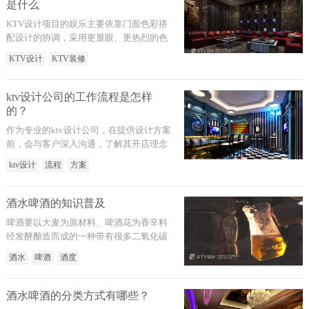
是什么
KTV设计项目的娱乐主要依靠门面色彩搭
配设计的协调，采用更显眼、更热烈的色
彩，在功能上更加多样化，以及加注意隔
KTV设计
KTV装修
音问题的处理。
ktv设计公司的工作流程是怎样
的？
作为专业的ktv设计公司，在提供设计方案
前，会与客户深入沟通，了解其开店理念
和企业发展规划，根据发展道路和特点进
ktv设计
流程
方案
行方案设计，方案设计完成后，按二维或
三维效果图进行展示。可根据客户意见或
建议再作修改，直至形成客户满意的设计
酒水啤酒的知识普及
方案。
啤酒要以大麦为原材料、啤酒花为香辛料
经发酵酿造而成的一种带有很多二氧化碳
气体的低度酒。
酒水
啤酒
酒度
酒水啤酒的分类方式有哪些？