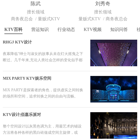
陈武
刘秀奇
擅长领域
擅长领域
商务夜总会
/
量贩式KTV
量贩式KTV
/
商务夜总会
KTV百科
营运知识
行业动态
KTV视频
知识问答
RHGJ KTV设计
夜幕降临“绅士与淑女的故事从未在灯火摇曳之下
断过。几千年来,无论人类社会怎样的变化似乎都
在每一个茶余饭后寻求着社交与精神的共鸣。
MIX PARTY KTV娱乐空间
MIX PARTY是探索者的角色，提供虚实之间转换
的场所和空间，追求转换之间的自由与流畅。
KTV设计|佰嘉乐派对
整个空间设计以灰黑色调为主，用最艺术的铺设
方法将各种各样的黑白砖做成空间主旋律，或
点、或圆、或弧形，打造独特的视觉，传递出时