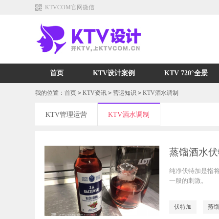
KTVCOM官网微信
首页
KTV设计案例
KTV 720°全景
我的位置：
首页
>
KTV资讯
>
营运知识
>
KTV酒水调制
KTV管理运营
KTV酒水调制
蒸馏酒水伏
纯净伏特加是指
一般的刺激。
伏特加
蒸