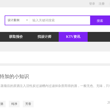
登录
注册
|
设计案例
获取报价
找设计师
KTV资讯
特加的小知识
将蒸馏后的原酒注入活性炭过滤槽内过滤掉杂质而得的酒，一般无色、无味，只
2
馏酒
纯净
芳香