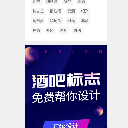
芳香
朗姆酒
发酵
金酒
特吉拉
酿造酒
黄酒
绍兴
葡萄酒
鸡尾酒
组成
基酒
啤酒
介绍
调配
方法