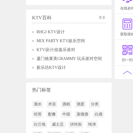
在线咨
KTV百科
更多
RHGJ KTV设计
获取报
MIX PARTY KTV娱乐空间
KTV设计|佰嘉乐派对
厦门格莱美GRAMMY 玩乐派对空间
扫一扫
新乐坊KTV设计
热门标签
酒水
术语
酒精
酒度
分类
经营
配餐
中国
蒸馏酒
白酒
白兰地
威士忌
伏特加
纯净