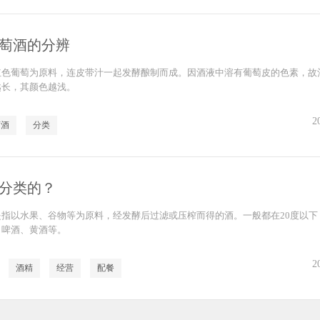
萄酒的分辨
红色葡萄为原料，连皮带汁一起发酵酿制而成。因酒液中溶有葡萄皮的色素，故
越长，其颜色越浅。
2
萄酒
分类
分类的？
指以水果、谷物等为原料，经发酵后过滤或压榨而得的酒。一般都在20度以下
、啤酒、黄酒等。
2
酒精
经营
配餐