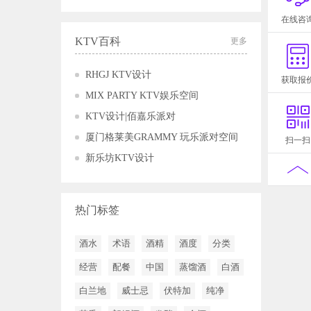
在线咨
KTV百科
更多
RHGJ KTV设计
获取报
MIX PARTY KTV娱乐空间
KTV设计|佰嘉乐派对
厦门格莱美GRAMMY 玩乐派对空间
扫一扫
新乐坊KTV设计
热门标签
酒水
术语
酒精
酒度
分类
经营
配餐
中国
蒸馏酒
白酒
白兰地
威士忌
伏特加
纯净