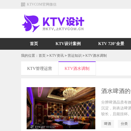
KTVCOM官网微信
首页
KTV设计案例
KTV 720°全景
我的位置：
首页
>
KTV资讯
>
营运知识
>
KTV酒水调制
KTV管理运营
KTV酒水调制
酒水啤酒的
分辨啤酒品质有
沉淀，则表达啤
较长，且能挂杯
啤酒
分类