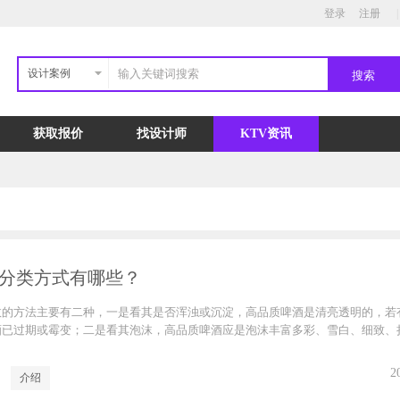
登录
注册
|
设计案例
获取报价
找设计师
KTV资讯
分类方式有哪些？
效的方法主要有二种，一是看其是否浑浊或沉淀，高品质啤酒是清亮透明的，若
酒已过期或霉变；二是看其泡沫，高品质啤酒应是泡沫丰富多彩、雪白、细致、
。
2
介绍