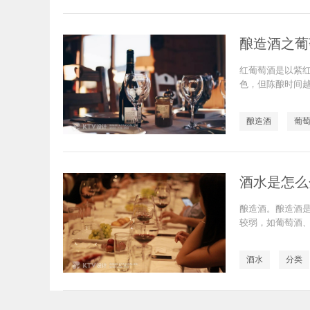
酿造酒之葡
红葡萄酒是以紫
色，但陈酿时间
酿造酒
葡
酒水是怎么
酿造酒。酿造酒是
较弱，如葡萄酒
酒水
分类