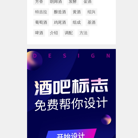
芳香
朗姆酒
发酵
金酒
特吉拉
酿造酒
黄酒
绍兴
葡萄酒
鸡尾酒
组成
基酒
啤酒
介绍
调配
方法